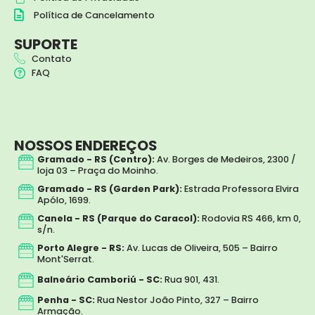
r
o
a
k
Política de Cancelamento
m
SUPORTE
Contato
FAQ
NOSSOS ENDEREÇOS
Gramado - RS (Centro):
Av. Borges de Medeiros, 2300 /
loja 03 – Praça do Moinho.
Gramado - RS (Garden Park):
Estrada Professora Elvira
Apólo, 1699.
Canela - RS (Parque do Caracol):
Rodovia RS 466, km 0,
s/n.
Porto Alegre - RS:
Av. Lucas de Oliveira, 505 – Bairro
Mont'Serrat.
Balneário Camboriú - SC:
Rua 901, 431.
Penha - SC:
Rua Nestor João Pinto, 327 – Bairro
Armação.