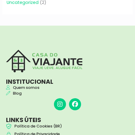
Uncategorized
(2)
INSTITUCIONAL
Quem somos
Blog
I
F
n
a
s
c
t
e
LINKS ÚTEIS
a
b
Política de Cookies (BR)
g
o
Política de Privacidade