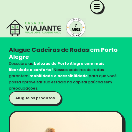
Ir
para
o
conteúdo
Alugue Cadeiras de Rodas
em Porto
Alegre
Descubra as
belezas de Porto Alegre com mais
liberdade e conforto!
Nossas cadeiras de rodas
garantem
mobilidade e acessibilidade
para que você
possa aproveitar sua estadia na capital gaúcha sem
preocupações.
Alugue os produtos