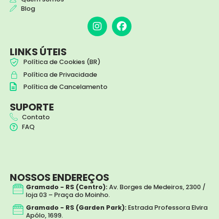
Blog
I
F
n
a
s
c
t
e
LINKS ÚTEIS
a
b
Política de Cookies (BR)
g
o
Política de Privacidade
r
o
a
k
Política de Cancelamento
m
SUPORTE
Contato
FAQ
NOSSOS ENDEREÇOS
Gramado - RS (Centro):
Av. Borges de Medeiros, 2300 /
loja 03 – Praça do Moinho.
Gramado - RS (Garden Park):
Estrada Professora Elvira
Apólo, 1699.