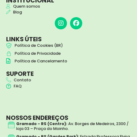
INSTITUCIONAL
Quem somos
Blog
I
F
n
a
s
c
t
e
LINKS ÚTEIS
a
b
Política de Cookies (BR)
g
o
Política de Privacidade
r
o
a
k
Política de Cancelamento
m
SUPORTE
Contato
FAQ
NOSSOS ENDEREÇOS
Gramado - RS (Centro):
Av. Borges de Medeiros, 2300 /
loja 03 – Praça do Moinho.
Gramado - RS (Garden Park):
Estrada Professora Elvira