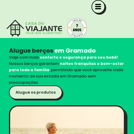
Ir
para
o
conteúdo
Alugue berços
em Gramado
Viaje com mais
conforto e segurança para seu bebê!
Nossos berços garantem
noites tranquilas e bem-estar
para toda a família
, permitindo que você aproveite cada
momento da sua estadia em Gramado sem
preocupações.
Alugue os produtos