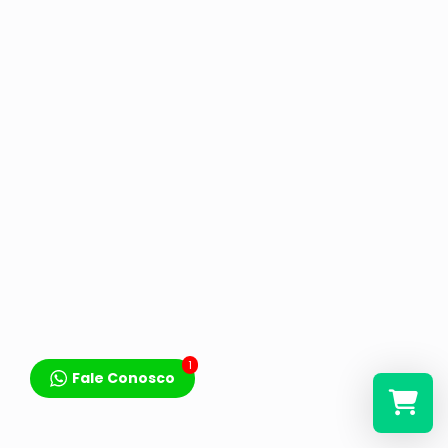
1
Fale Conosco
Selecione