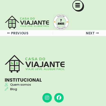
Ir
para
Por
casadoviajante
/
27/11/2024
o
conteúdo
PREVIOUS
NEXT
INSTITUCIONAL
Quem somos
Blog
I
F
n
a
s
c