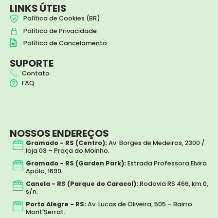
t
e
LINKS ÚTEIS
a
b
Política de Cookies (BR)
g
o
Política de Privacidade
r
o
a
k
Política de Cancelamento
m
SUPORTE
Contato
FAQ
NOSSOS ENDEREÇOS
Gramado - RS (Centro):
Av. Borges de Medeiros, 2300 /
loja 03 – Praça do Moinho.
Gramado - RS (Garden Park):
Estrada Professora Elvira
Apólo, 1699.
Canela - RS (Parque do Caracol):
Rodovia RS 466, km 0,
s/n.
Porto Alegre - RS:
Av. Lucas de Oliveira, 505 – Bairro
Mont'Serrat.