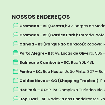
s
c
t
e
a
b
g
o
NOSSOS ENDEREÇOS
r
o
a
k
Gramado - RS (Centro):
Av. Borges de Medei
m
Gramado - RS (Garden Park):
Estrada Profes
Canela - RS (Parque do Caracol):
Rodovia R
Porto Alegre - RS:
Av. Lucas de Oliveira, 505 
Balneário Camboriú - SC:
Rua 901, 431.
Penha - SC:
Rua Nestor João Pinto, 327 – Ba
Caldas Novas - GO (Shopping Tropical):
Pra
Hot Park – GO:
R. PA Complexo Turístico Rio 
Hopi Hari – SP:
Rodovia dos Bandeirantes, km