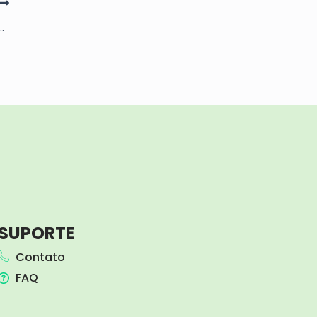
nha: Conforto e Praticidade na Beira da Praia
SUPORTE
Contato
FAQ