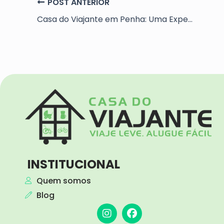
Casa do Viajante em Penha: Uma Experiência de Viagem Facilitada
INSTITUCIONAL
Quem somos
Blog
I
F
n
a