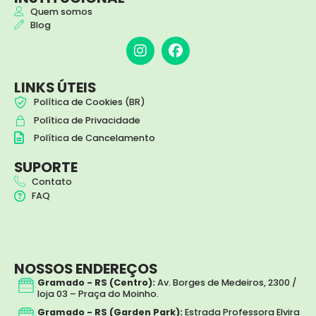
Quem somos
Blog
I
F
n
a
s
c
t
e
LINKS ÚTEIS
a
b
Política de Cookies (BR)
g
o
Política de Privacidade
r
o
a
k
Política de Cancelamento
m
SUPORTE
Contato
FAQ
NOSSOS ENDEREÇOS
Gramado - RS (Centro):
Av. Borges de Medeiros, 2300 /
loja 03 – Praça do Moinho.
Gramado - RS (Garden Park):
Estrada Professora Elvira