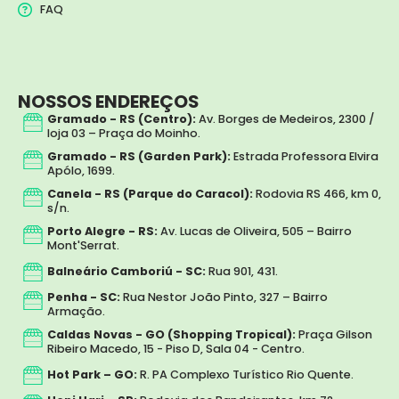
FAQ
NOSSOS ENDEREÇOS
Gramado - RS (Centro):
Av. Borges de Medeiros, 2300 /
loja 03 – Praça do Moinho.
Gramado - RS (Garden Park):
Estrada Professora Elvira
Apólo, 1699.
Canela - RS (Parque do Caracol):
Rodovia RS 466, km 0,
s/n.
Porto Alegre - RS:
Av. Lucas de Oliveira, 505 – Bairro
Mont'Serrat.
Balneário Camboriú - SC:
Rua 901, 431.
Penha - SC:
Rua Nestor João Pinto, 327 – Bairro
Armação.
Caldas Novas - GO (Shopping Tropical):
Praça Gilson
Ribeiro Macedo, 15 - Piso D, Sala 04 - Centro.
Hot Park – GO:
R. PA Complexo Turístico Rio Quente.