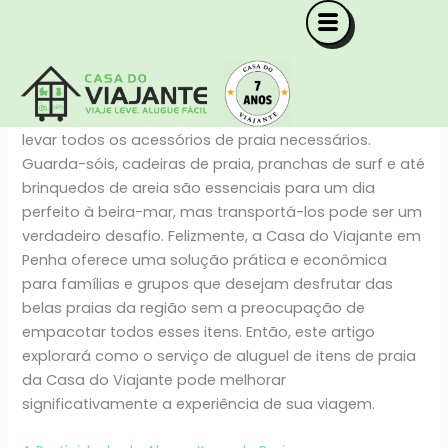
Ir
para
Por
Gabriel Borges
/
10/05/2024
o
conteúdo
Planejar uma viagem à praia pode ser tão excitante
quanto cansativo, especialmente quando se trata de
levar todos os acessórios de praia necessários.
Guarda-sóis, cadeiras de praia, pranchas de surf e até
brinquedos de areia são essenciais para um dia
perfeito à beira-mar, mas transportá-los pode ser um
verdadeiro desafio. Felizmente, a Casa do Viajante em
Penha oferece uma solução prática e econômica
para famílias e grupos que desejam desfrutar das
belas praias da região sem a preocupação de
empacotar todos esses itens. Então, este artigo
explorará como o serviço de aluguel de itens de praia
da Casa do Viajante pode melhorar
significativamente a experiência de sua viagem.