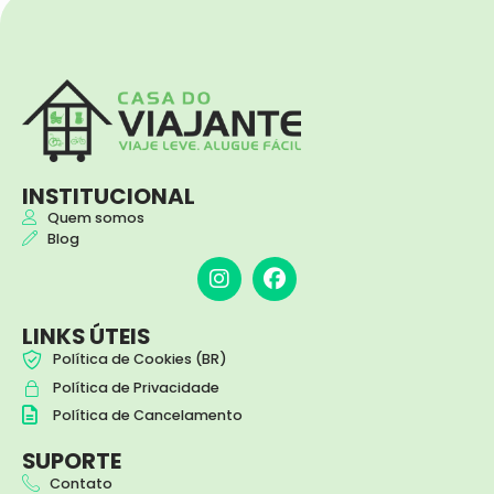
INSTITUCIONAL
Quem somos
Blog
I
F
n
a
s
c
t
e
LINKS ÚTEIS
a
b
Política de Cookies (BR)
g
o
Política de Privacidade
r
o
a
k
Política de Cancelamento
m
SUPORTE
Contato