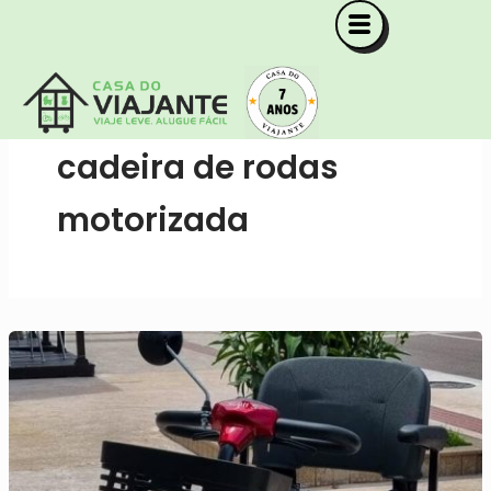
Ir
para
o
conteúdo
cadeira de rodas
motorizada