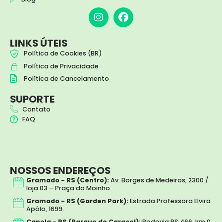
I
F
n
a
s
c
t
e
LINKS ÚTEIS
a
b
Política de Cookies (BR)
g
o
Política de Privacidade
r
o
a
k
Política de Cancelamento
m
SUPORTE
Contato
FAQ
NOSSOS ENDEREÇOS
Gramado - RS (Centro):
Av. Borges de Medeiros, 2300 /
loja 03 – Praça do Moinho.
Gramado - RS (Garden Park):
Estrada Professora Elvira
Apólo, 1699.
Canela - RS (Parque do Caracol):
Rodovia RS 466, km 0,