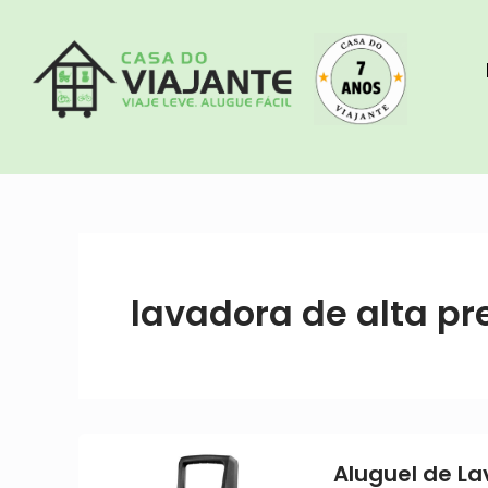
Ir
para
o
conteúdo
lavadora de alta pr
Aluguel de La