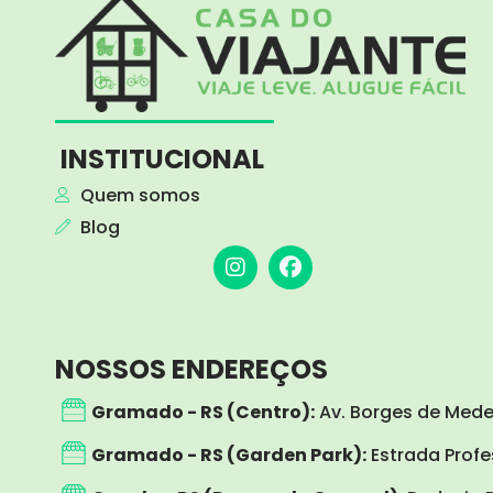
INSTITUCIONAL
Quem somos
Blog
I
F
n
a
s
c
t
e
a
b
g
o
NOSSOS ENDEREÇOS
r
o
a
k
Gramado - RS (Centro):
Av. Borges de Medei
m
Gramado - RS (Garden Park):
Estrada Profes