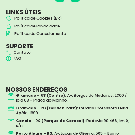
s
c
t
e
LINKS ÚTEIS
a
b
Política de Cookies (BR)
g
o
Política de Privacidade
r
o
a
k
Política de Cancelamento
m
SUPORTE
Contato
FAQ
NOSSOS ENDEREÇOS
Gramado - RS (Centro):
Av. Borges de Medeiros, 2300 /
loja 03 – Praça do Moinho.
Gramado - RS (Garden Park):
Estrada Professora Elvira
Apólo, 1699.
Canela - RS (Parque do Caracol):
Rodovia RS 466, km 0,
s/n.
Porto Alegre - RS:
Av. Lucas de Oliveira, 505 – Bairro