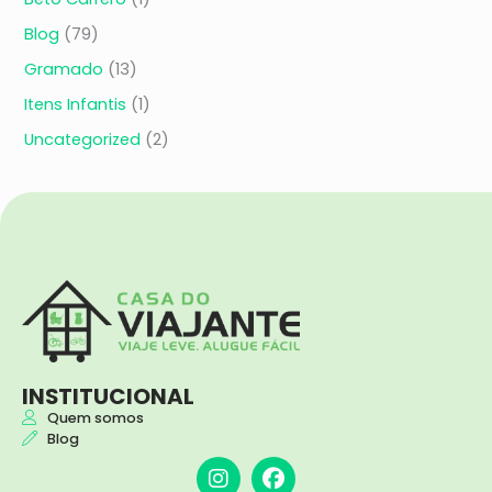
Blog
(79)
Gramado
(13)
Itens Infantis
(1)
Uncategorized
(2)
INSTITUCIONAL
Quem somos
Blog
I
F
n
a