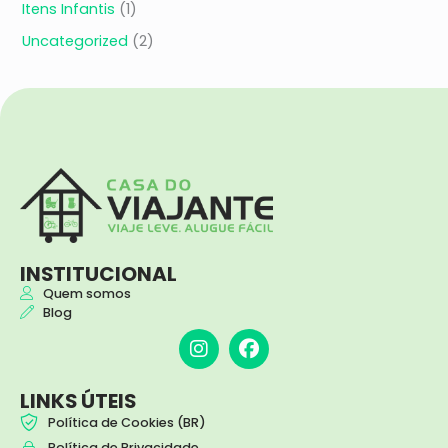
Itens Infantis
(1)
Uncategorized
(2)
INSTITUCIONAL
Quem somos
Blog
I
F
n
a
s
c
t
e
LINKS ÚTEIS
a
b
Política de Cookies (BR)
g
o
Política de Privacidade