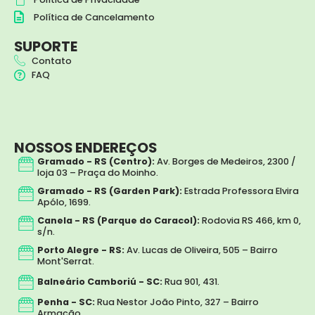
r
o
a
k
Política de Cancelamento
m
SUPORTE
Contato
FAQ
NOSSOS ENDEREÇOS
Gramado - RS (Centro):
Av. Borges de Medeiros, 2300 /
loja 03 – Praça do Moinho.
Gramado - RS (Garden Park):
Estrada Professora Elvira
Apólo, 1699.
Canela - RS (Parque do Caracol):
Rodovia RS 466, km 0,
s/n.
Porto Alegre - RS:
Av. Lucas de Oliveira, 505 – Bairro
Mont'Serrat.
Balneário Camboriú - SC:
Rua 901, 431.
Penha - SC:
Rua Nestor João Pinto, 327 – Bairro
Armação.